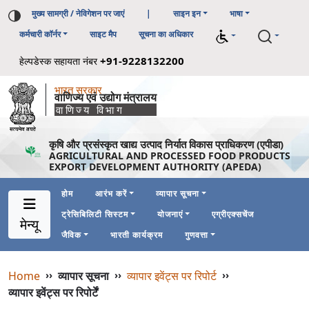
मुख्य सामग्री / नेविगेशन पर जाएं
|
साइन इन
भाषा
कर्मचारी कॉर्नर
साइट मैप
सूचना का अधिकार
+91-9228132200
हेल्पडेस्क सहायता नंबर
भारत सरकार
वाणिज्य एवं उद्योग मंत्रालय
वाणिज्य विभाग
कृषि और प्रसंस्कृत खाद्य उत्पाद निर्यात विकास प्राधिकरण (एपीडा)
AGRICULTURAL AND PROCESSED FOOD PRODUCTS
EXPORT DEVELOPMENT AUTHORITY (APEDA)
होम
आरंभ करें
व्यापार सूचना
ट्रेसिबिलिटी सिस्टम
योजनाएं
एग्रीएक्सचेंज
Main Navigation 1
Main Menu Horizontal
मेन्यू
जैविक
भारती कार्यक्रम
गुणवत्ता
Breadcrumb
Home
››
व्यापार सूचना
››
व्यापार इवेंट्स पर रिपोर्ट
››
व्यापार इवेंट्स पर रिपोर्टें