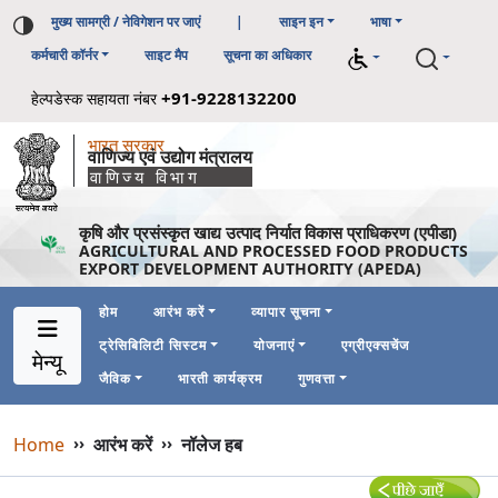
मुख्य सामग्री / नेविगेशन पर जाएं
|
साइन इन
भाषा
कर्मचारी कॉर्नर
साइट मैप
सूचना का अधिकार
+91-9228132200
हेल्पडेस्क सहायता नंबर
भारत सरकार
वाणिज्य एवं उद्योग मंत्रालय
वाणिज्य विभाग
कृषि और प्रसंस्कृत खाद्य उत्पाद निर्यात विकास प्राधिकरण (एपीडा)
AGRICULTURAL AND PROCESSED FOOD PRODUCTS
EXPORT DEVELOPMENT AUTHORITY (APEDA)
होम
आरंभ करें
व्यापार सूचना
ट्रेसिबिलिटी सिस्टम
योजनाएं
एग्रीएक्सचेंज
Main Navigation 1
Main Menu Horizontal
मेन्यू
जैविक
भारती कार्यक्रम
गुणवत्ता
Breadcrumb
Home
››
आरंभ करें
››
नॉलेज हब