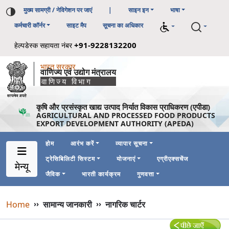
मुख्य सामग्री / नेविगेशन पर जाएं
|
साइन इन
भाषा
कर्मचारी कॉर्नर
साइट मैप
सूचना का अधिकार
+91-9228132200
हेल्पडेस्क सहायता नंबर
भारत सरकार
वाणिज्य एवं उद्योग मंत्रालय
वाणिज्य विभाग
कृषि और प्रसंस्कृत खाद्य उत्पाद निर्यात विकास प्राधिकरण (एपीडा)
AGRICULTURAL AND PROCESSED FOOD PRODUCTS
EXPORT DEVELOPMENT AUTHORITY (APEDA)
होम
आरंभ करें
व्यापार सूचना
ट्रेसिबिलिटी सिस्टम
योजनाएं
एग्रीएक्सचेंज
Main Navigation 1
Main Menu Horizontal
मेन्यू
जैविक
भारती कार्यक्रम
गुणवत्ता
Breadcrumb
Home
››
सामान्य जानकारी
››
नागरिक चार्टर