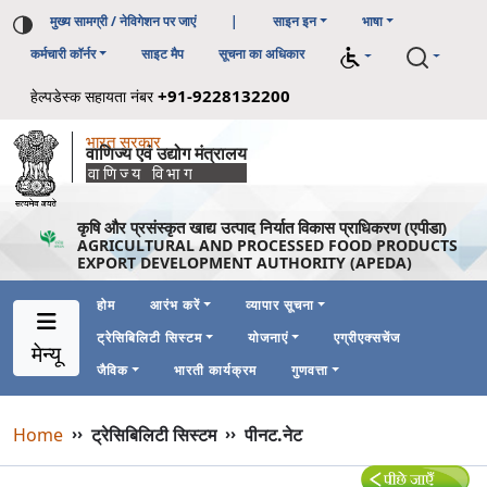
मुख्य सामग्री / नेविगेशन पर जाएं
|
साइन इन
भाषा
कर्मचारी कॉर्नर
साइट मैप
सूचना का अधिकार
+91-9228132200
हेल्पडेस्क सहायता नंबर
भारत सरकार
वाणिज्य एवं उद्योग मंत्रालय
वाणिज्य विभाग
कृषि और प्रसंस्कृत खाद्य उत्पाद निर्यात विकास प्राधिकरण (एपीडा)
AGRICULTURAL AND PROCESSED FOOD PRODUCTS
EXPORT DEVELOPMENT AUTHORITY (APEDA)
होम
आरंभ करें
व्यापार सूचना
ट्रेसिबिलिटी सिस्टम
योजनाएं
एग्रीएक्सचेंज
Main Navigation 1
Main Menu Horizontal
मेन्यू
जैविक
भारती कार्यक्रम
गुणवत्ता
Breadcrumb
Home
››
ट्रेसिबिलिटी सिस्टम
››
पीनट.नेट