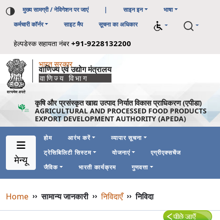
मुख्य सामग्री / नेविगेशन पर जाएं
|
साइन इन
भाषा
कर्मचारी कॉर्नर
साइट मैप
सूचना का अधिकार
+91-9228132200
हेल्पडेस्क सहायता नंबर
भारत सरकार
वाणिज्य एवं उद्योग मंत्रालय
वाणिज्य विभाग
कृषि और प्रसंस्कृत खाद्य उत्पाद निर्यात विकास प्राधिकरण (एपीडा)
AGRICULTURAL AND PROCESSED FOOD PRODUCTS
EXPORT DEVELOPMENT AUTHORITY (APEDA)
होम
आरंभ करें
व्यापार सूचना
ट्रेसिबिलिटी सिस्टम
योजनाएं
एग्रीएक्सचेंज
Main Navigation 1
Main Menu Horizontal
मेन्यू
जैविक
भारती कार्यक्रम
गुणवत्ता
Breadcrumb
Home
››
सामान्य जानकारी
››
निविदाएँ
››
निविदा