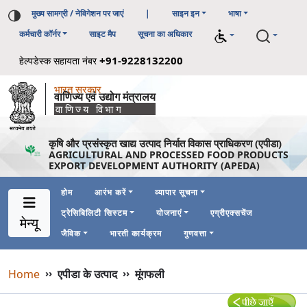
मुख्य सामग्री / नेविगेशन पर जाएं
|
साइन इन
भाषा
कर्मचारी कॉर्नर
साइट मैप
सूचना का अधिकार
+91-9228132200
हेल्पडेस्क सहायता नंबर
भारत सरकार
वाणिज्य एवं उद्योग मंत्रालय
वाणिज्य विभाग
कृषि और प्रसंस्कृत खाद्य उत्पाद निर्यात विकास प्राधिकरण (एपीडा)
AGRICULTURAL AND PROCESSED FOOD PRODUCTS
EXPORT DEVELOPMENT AUTHORITY (APEDA)
होम
आरंभ करें
व्यापार सूचना
ट्रेसिबिलिटी सिस्टम
योजनाएं
एग्रीएक्सचेंज
Main Navigation 1
Main Menu Horizontal
मेन्यू
जैविक
भारती कार्यक्रम
गुणवत्ता
Breadcrumb
Home
››
एपीडा के उत्पाद
››
मूंगफली