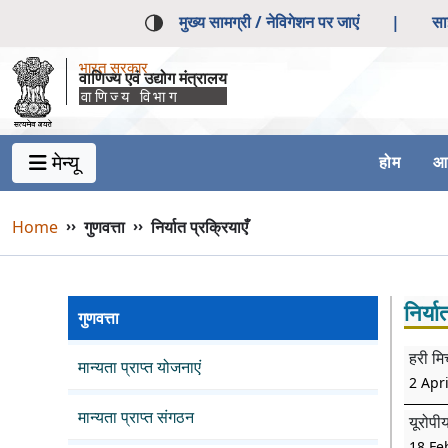
मुख्य सामग्री / नेविगेशन पर जाएं
|
सा
भारत सरकार
वाणिज्य एवं उद्योग मंत्रालय
वाणिज्य विभाग
मेन्यू
होम
आर
Main Navigation 1
Main Menu Horizontal
Breadcrumb
Home
››
गुणवत्ता
››
निर्यात प्रक्रियाएँ
निर्या
गुणवत्ता
हरी मि
मान्यता प्राप्त योजनाएं
2 Apri
मान्यता प्राप्त संगठन
यूरोपीय
18 Fe