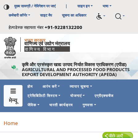
मुख्य सामग्री / नेविगेशन पर जाएं
|
साइन इन
भाषा
कर्मचारी कॉर्नर
साइट मैप
सूचना का अधिकार
+91-9228132200
हेल्पडेस्क सहायता नंबर
भारत सरकार
वाणिज्य एवं उद्योग मंत्रालय
वाणिज्य विभाग
कृषि और प्रसंस्कृत खाद्य उत्पाद निर्यात विकास प्राधिकरण (एपीडा)
AGRICULTURAL AND PROCESSED FOOD PRODUCTS
EXPORT DEVELOPMENT AUTHORITY (APEDA)
होम
आरंभ करें
व्यापार सूचना
ट्रेसिबिलिटी सिस्टम
योजनाएं
एग्रीएक्सचेंज
Main Navigation 1
Main Menu Horizontal
मेन्यू
जैविक
भारती कार्यक्रम
गुणवत्ता
Breadcrumb
Home