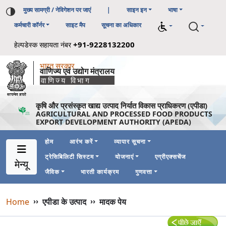
मुख्य सामग्री / नेविगेशन पर जाएं
|
साइन इन
भाषा
कर्मचारी कॉर्नर
साइट मैप
सूचना का अधिकार
+91-9228132200
हेल्पडेस्क सहायता नंबर
भारत सरकार
वाणिज्य एवं उद्योग मंत्रालय
वाणिज्य विभाग
कृषि और प्रसंस्कृत खाद्य उत्पाद निर्यात विकास प्राधिकरण (एपीडा)
AGRICULTURAL AND PROCESSED FOOD PRODUCTS
EXPORT DEVELOPMENT AUTHORITY (APEDA)
होम
आरंभ करें
व्यापार सूचना
ट्रेसिबिलिटी सिस्टम
योजनाएं
एग्रीएक्सचेंज
Main Navigation 1
Main Menu Horizontal
मेन्यू
जैविक
भारती कार्यक्रम
गुणवत्ता
Breadcrumb
Home
››
एपीडा के उत्पाद
››
मादक पेय