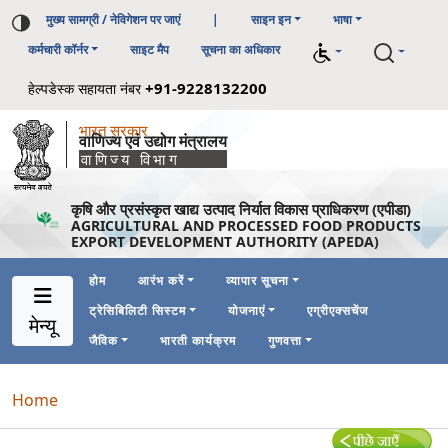
मुख्य सामग्री / नेविगेशन पर जाएं
|
साइन इन
भाषा
कर्मचारी कॉर्नर
साइट मैप
सूचना का अधिकार
+91-9228132200
हेल्पडेस्क सहायता नंबर
भारत सरकार
वाणिज्य एवं उद्योग मंत्रालय
वाणिज्य विभाग
कृषि और प्रसंस्कृत खाद्य उत्पाद निर्यात विकास प्राधिकरण (एपीडा)
AGRICULTURAL AND PROCESSED FOOD PRODUCTS
EXPORT DEVELOPMENT AUTHORITY (APEDA)
होम
आरंभ करें
व्यापार सूचना
ट्रेसिबिलिटी सिस्टम
योजनाएं
एग्रीएक्सचेंज
Main Navigation 1
Main Menu Horizontal
मेन्यू
जैविक
भारती कार्यक्रम
गुणवत्ता
Breadcrumb
Home