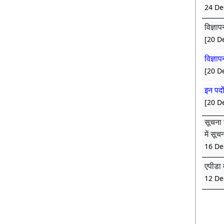
24 De
विज्ञा
[20 D
विज्ञा
[20 D
इन पदो
[20 D
सूचना 
में सू
16 De
एपीडा 
12 De