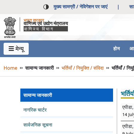
मुख्य सामग्री / नेविगेशन पर जाएं
|
सा
भारत सरकार
वाणिज्य एवं उद्योग मंत्रालय
वाणिज्य विभाग
मेन्यू
होम
आर
Main Navigation 1
Main Menu Horizontal
Breadcrumb
Home
››
सामान्य जानकारी
››
भर्तियाँ / नियुक्ति / संविदा
››
भर्तियाँ / निय
भर्तिय
सामान्य जानकारी
एपीडा, 
नागरिक चार्टर
14 Jul
सार्वजनिक सूचना
एपीडा,
9 July