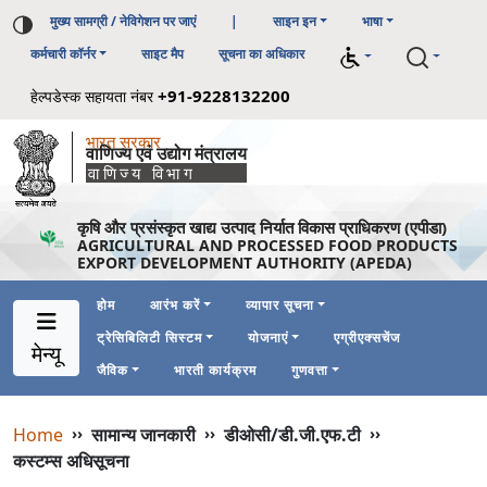
मुख्य सामग्री / नेविगेशन पर जाएं
|
साइन इन
भाषा
कर्मचारी कॉर्नर
साइट मैप
सूचना का अधिकार
+91-9228132200
हेल्पडेस्क सहायता नंबर
भारत सरकार
वाणिज्य एवं उद्योग मंत्रालय
वाणिज्य विभाग
कृषि और प्रसंस्कृत खाद्य उत्पाद निर्यात विकास प्राधिकरण (एपीडा)
AGRICULTURAL AND PROCESSED FOOD PRODUCTS
EXPORT DEVELOPMENT AUTHORITY (APEDA)
होम
आरंभ करें
व्यापार सूचना
ट्रेसिबिलिटी सिस्टम
योजनाएं
एग्रीएक्सचेंज
Main Navigation 1
Main Menu Horizontal
मेन्यू
जैविक
भारती कार्यक्रम
गुणवत्ता
Breadcrumb
Home
››
सामान्य जानकारी
››
डीओसी/डी.जी.एफ.टी
››
कस्टम्स अधिसूचना