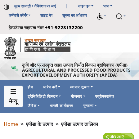
मुख्य सामग्री / नेविगेशन पर जाएं
|
साइन इन
भाषा
कर्मचारी कॉर्नर
साइट मैप
सूचना का अधिकार
+91-9228132200
हेल्पडेस्क सहायता नंबर
भारत सरकार
वाणिज्य एवं उद्योग मंत्रालय
वाणिज्य विभाग
कृषि और प्रसंस्कृत खाद्य उत्पाद निर्यात विकास प्राधिकरण (एपीडा)
AGRICULTURAL AND PROCESSED FOOD PRODUCTS
EXPORT DEVELOPMENT AUTHORITY (APEDA)
होम
आरंभ करें
व्यापार सूचना
ट्रेसिबिलिटी सिस्टम
योजनाएं
एग्रीएक्सचेंज
Main Navigation 1
Main Menu Horizontal
मेन्यू
जैविक
भारती कार्यक्रम
गुणवत्ता
Breadcrumb
Home
››
एपीडा के उत्पाद
››
एपीडा उत्पाद तालिका