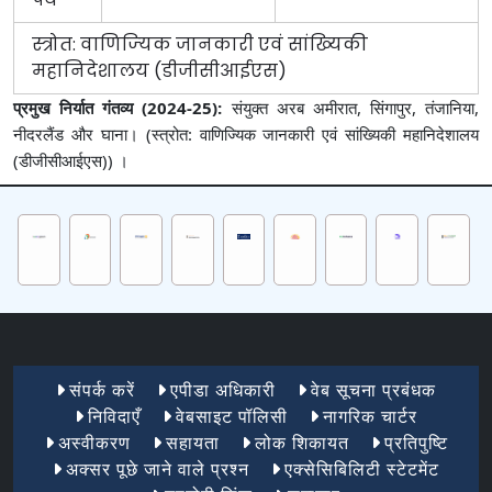
स्त्रोत: वाणिज्‍यिक जानकारी एवं सांख्‍यिकी
महानिदेशालय (डीजीसीआईएस)
प्रमुख निर्यात गंतव्य (2024-25):
संयुक्त अरब अमीरात, सिंगापुर, तंजानिया,
नीदरलैंड और घाना। (स्त्रोत: वाणिज्‍यिक जानकारी एवं सांख्‍यिकी महानिदेशालय
(डीजीसीआईएस)) ।
Footer Menu 1
संपर्क करें
एपीडा अधिकारी
वेब सूचना प्रबंधक
निविदाएँ
वेबसाइट पॉलिसी
नागरिक चार्टर
अस्वीकरण
सहायता
लोक शिकायत
प्रतिपुष्टि
अक्सर पूछे जाने वाले प्रश्न
एक्सेसिबिलिटी स्टेटमेंट