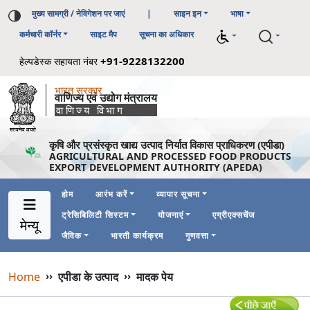
मुख्य सामग्री / नेविगेशन पर जाएं
|
साइन इन
भाषा
कर्मचारी कॉर्नर
साइट मैप
सूचना का अधिकार
+91-9228132200
हेल्पडेस्क सहायता नंबर
भारत सरकार
वाणिज्य एवं उद्योग मंत्रालय
वाणिज्य विभाग
कृषि और प्रसंस्कृत खाद्य उत्पाद निर्यात विकास प्राधिकरण (एपीडा)
AGRICULTURAL AND PROCESSED FOOD PRODUCTS
EXPORT DEVELOPMENT AUTHORITY (APEDA)
होम
आरंभ करें
व्यापार सूचना
ट्रेसिबिलिटी सिस्टम
योजनाएं
एग्रीएक्सचेंज
Main Navigation 1
Main Menu Horizontal
मेन्यू
जैविक
भारती कार्यक्रम
गुणवत्ता
Breadcrumb
Home
››
एपीडा के उत्पाद
››
मादक पेय